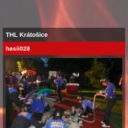
THL Krátošice
hasii028