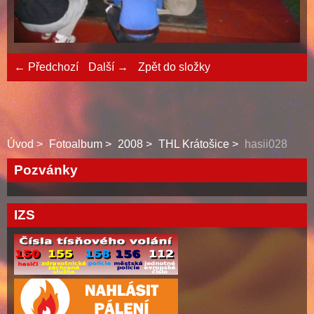
← Předchozí
Další →
Zpět do složky
Úvod
Fotoalbum
2008
THL Krátošice
hasii028
Pozvánky
IZS