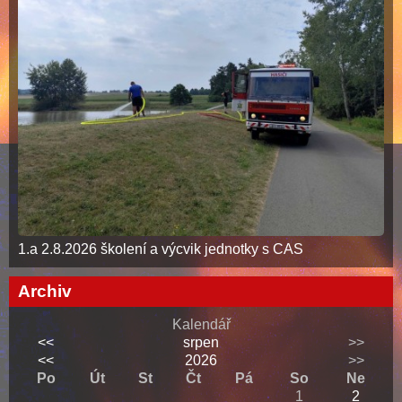
1.a 2.8.2026 školení a výcvik jednotky s CAS
Archiv
Kalendář
<<
srpen
>>
<<
2026
>>
Po
Út
St
Čt
Pá
So
Ne
1
2