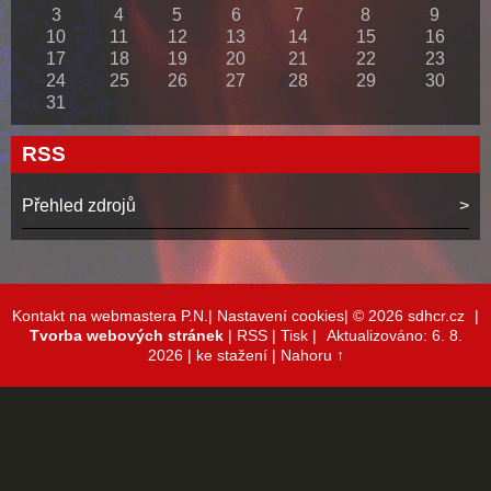
3
4
5
6
7
8
9
10
11
12
13
14
15
16
17
18
19
20
21
22
23
24
25
26
27
28
29
30
31
RSS
Přehled zdrojů
Kontakt na webmastera P.N.|
Nastavení cookies|
© 2026 sdhcr.cz
|
Tvorba webových stránek
|
RSS
|
Tisk
|
Aktualizováno: 6. 8.
2026
| ke stažení
|
Nahoru ↑