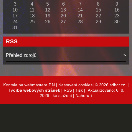
3
4
5
6
7
8
9
10
11
12
13
14
15
16
17
18
19
20
21
22
23
24
25
26
27
28
29
30
31
RSS
Přehled zdrojů
Kontakt na webmastera P.N.|
Nastavení cookies|
© 2026 sdhcr.cz
|
Tvorba webových stránek
|
RSS
|
Tisk
|
Aktualizováno: 6. 8.
2026
| ke stažení
|
Nahoru ↑