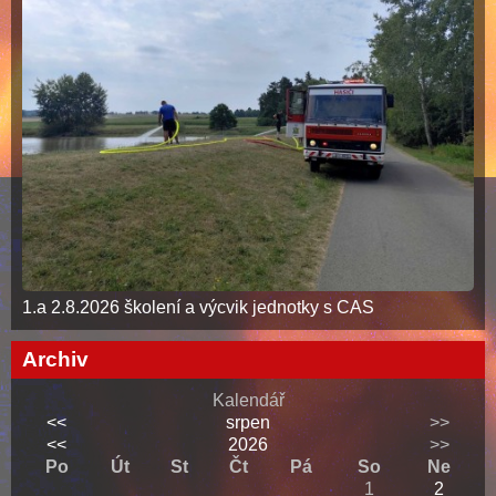
1.a 2.8.2026 školení a výcvik jednotky s CAS
Archiv
Kalendář
<<
srpen
>>
<<
2026
>>
Po
Út
St
Čt
Pá
So
Ne
1
2