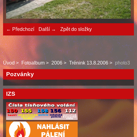
← Předchozí
Další →
Zpět do složky
Úvod
Fotoalbum
2006
Trénink 13.8.2006
photo3
Pozvánky
IZS