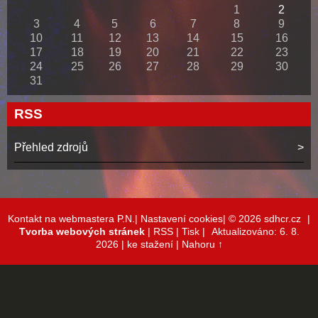
1
2
3
4
5
6
7
8
9
10
11
12
13
14
15
16
17
18
19
20
21
22
23
24
25
26
27
28
29
30
31
RSS
Přehled zdrojů
Kontakt na webmastera P.N.|
Nastavení cookies|
© 2026 sdhcr.cz
|
Tvorba webových stránek
|
RSS
|
Tisk
|
Aktualizováno: 6. 8.
2026
| ke stažení
|
Nahoru ↑