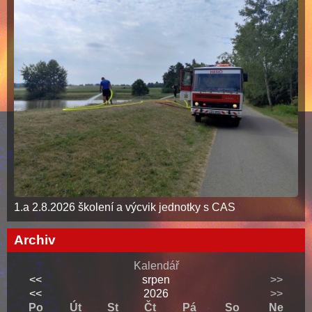
1.a 2.8.2026 školení a výcvik jednotky s CAS
Archiv
Kalendář
<<
srpen
>>
<<
2026
>>
Po
Út
St
Čt
Pá
So
Ne