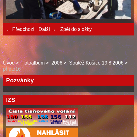
← Předchozí
Další →
Zpět do složky
Úvod
Fotoalbum
2006
Soutěž Košice 19.8.2006
photo16
Pozvánky
IZS