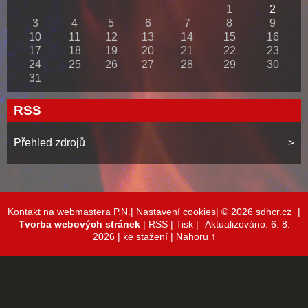
1
2
3
4
5
6
7
8
9
10
11
12
13
14
15
16
17
18
19
20
21
22
23
24
25
26
27
28
29
30
31
RSS
Přehled zdrojů
Kontakt na webmastera P.N.|
Nastavení cookies|
© 2026 sdhcr.cz
|
Tvorba webových stránek
|
RSS
|
Tisk
|
Aktualizováno: 6. 8.
2026
| ke stažení
|
Nahoru ↑