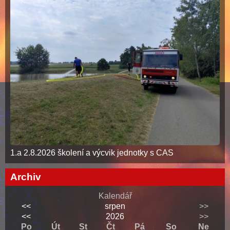
1.a 2.8.2026 školení a výcvik jednotky s CAS
Archiv
Kalendář
<<
srpen
>>
<<
2026
>>
Po
Út
St
Čt
Pá
So
Ne