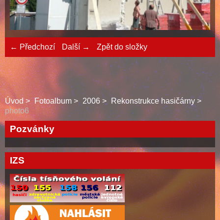
← Předchozí
Další →
Zpět do složky
Úvod
Fotoalbum
2006
Rekonstrukce hasičárny
photo6
Pozvánky
IZS