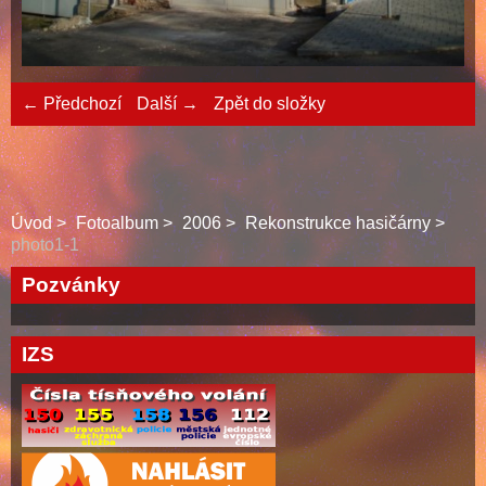
← Předchozí
Další →
Zpět do složky
Úvod
Fotoalbum
2006
Rekonstrukce hasičárny
photo1-1
Pozvánky
IZS