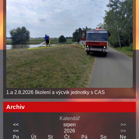
1.a 2.8.2026 školení a výcvik jednotky s CAS
Archiv
Kalendář
<<
srpen
>>
<<
2026
>>
Po
Út
St
Čt
Pá
So
Ne