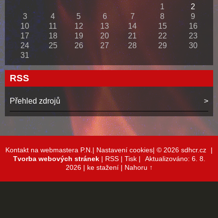
1
2
3
4
5
6
7
8
9
10
11
12
13
14
15
16
17
18
19
20
21
22
23
24
25
26
27
28
29
30
31
RSS
Přehled zdrojů
Kontakt na webmastera P.N.|
Nastavení cookies|
© 2026 sdhcr.cz
|
Tvorba webových stránek
|
RSS
|
Tisk
|
Aktualizováno: 6. 8.
2026
| ke stažení
|
Nahoru ↑