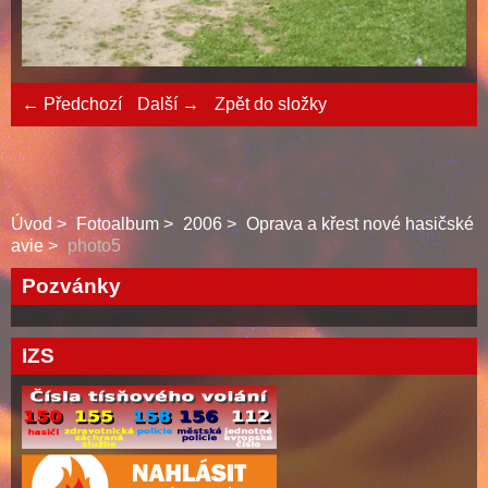
← Předchozí
Další →
Zpět do složky
Úvod
Fotoalbum
2006
Oprava a křest nové hasičské
avie
photo5
Pozvánky
IZS