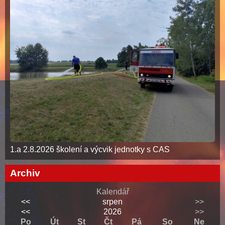
1.a 2.8.2026 školení a výcvik jednotky s CAS
Archiv
Kalendář
<<
srpen
>>
<<
2026
>>
Po
Út
St
Čt
Pá
So
Ne