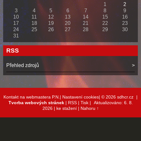
1
2
3
4
5
6
7
8
9
10
11
12
13
14
15
16
17
18
19
20
21
22
23
24
25
26
27
28
29
30
31
RSS
Přehled zdrojů
Kontakt na webmastera P.N.|
Nastavení cookies|
© 2026 sdhcr.cz
|
Tvorba webových stránek
|
RSS
|
Tisk
|
Aktualizováno: 6. 8.
2026
| ke stažení
|
Nahoru ↑