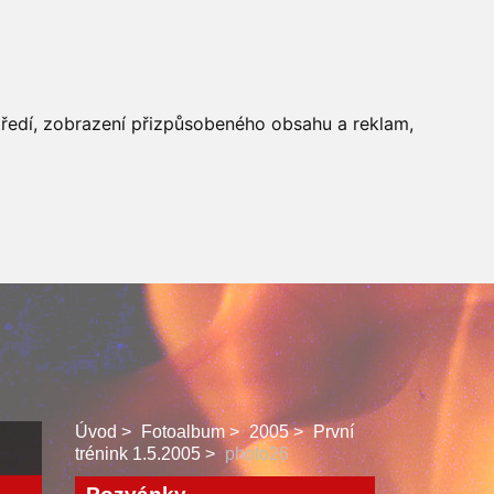
 SBORU
FACEBOOK
středí, zobrazení přizpůsobeného obsahu a reklam,
Úvod
Fotoalbum
2005
První
trénink 1.5.2005
photo26