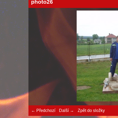
photo26
← Předchozí
Další →
Zpět do složky