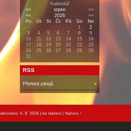
Kalendář
<<
srpen
>>
<<
2026
>>
Po
Út
St
Čt
Pá
So
Ne
1
2
3
4
5
6
7
8
9
10
11
12
13
14
15
16
17
18
19
20
21
22
23
24
25
26
27
28
29
30
31
RSS
Přehled zdrojů
alizováno: 6. 8. 2026
| ke stažení
|
Nahoru ↑