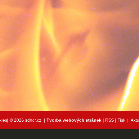
kies|
© 2026 sdhcr.cz
|
Tvorba webových stránek
|
RSS
|
Tisk
|
Aktu