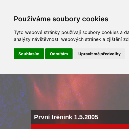
ÚVOD
NOVINKY
ARCHÍV 
Používáme soubory cookies
Tyto webové stránky používají soubory cookies a dal
analýzy návštěvnosti webových stránek a zjištění zd
Souhlasím
Odmítám
Upravit mé předvolby
První trénink 1.5.2005