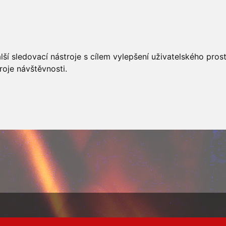
AKCÍ
JSDHO
FOTOALBUM
VIDEA
PREVENCE
O
ší sledovací nástroje s cílem vylepšení uživatelského pro
roje návštěvnosti.