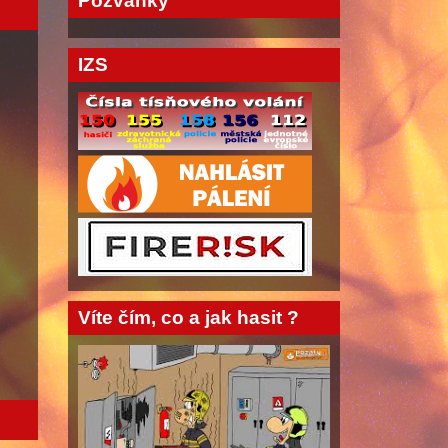
Pozvánky
IZS
Víte čím, co a jak hasit ?