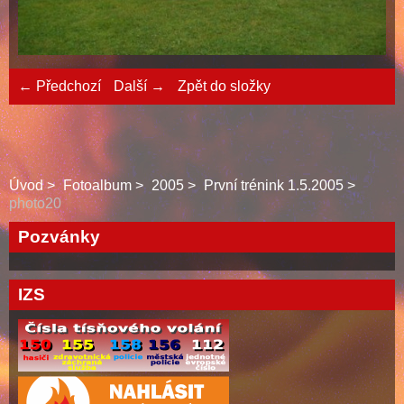
← Předchozí
Další →
Zpět do složky
Úvod
Fotoalbum
2005
První trénink 1.5.2005
photo20
Pozvánky
IZS