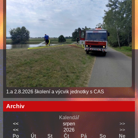
1.a 2.8.2026 školení a výcvik jednotky s CAS
Archiv
Kalendář
<<
srpen
>>
<<
2026
>>
Po
Út
St
Čt
Pá
So
Ne