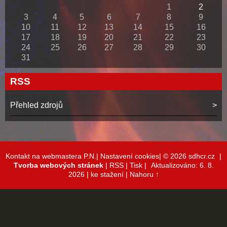
1
2
3
4
5
6
7
8
9
10
11
12
13
14
15
16
17
18
19
20
21
22
23
24
25
26
27
28
29
30
31
RSS
Přehled zdrojů
Kontakt na webmastera P.N.|
Nastavení cookies|
© 2026 sdhcr.cz
|
Tvorba webových stránek
|
RSS
|
Tisk
|
Aktualizováno: 6. 8.
2026
| ke stažení
|
Nahoru ↑