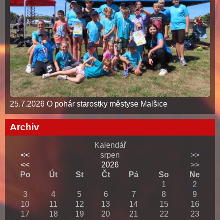
25.7.2026 O pohár starostky městyse Malšice
Archiv
Kalendář
<<
srpen
>>
<<
2026
>>
Po
Út
St
Čt
Pá
So
Ne
1
2
3
4
5
6
7
8
9
10
11
12
13
14
15
16
17
18
19
20
21
22
23