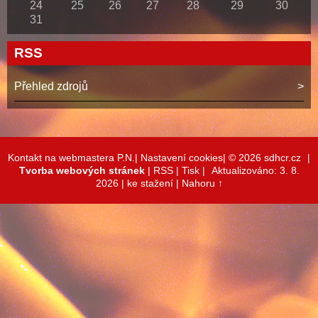
24
25
26
27
28
29
30
31
RSS
Přehled zdrojů
Kontakt na webmastera P.N.|
Nastavení cookies|
© 2026 sdhcr.cz
|
Tvorba webových stránek
|
RSS
|
Tisk
|
Aktualizováno: 3. 8.
2026
| ke stažení
|
Nahoru ↑