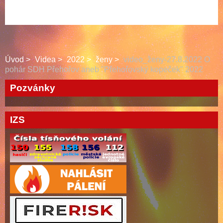
Úvod
Videa
2022
ženy
video_ženy-27.8.2022 O
pohár SDH Přehořov aneb "Přehořovský kopeček" 2022
Pozvánky
IZS