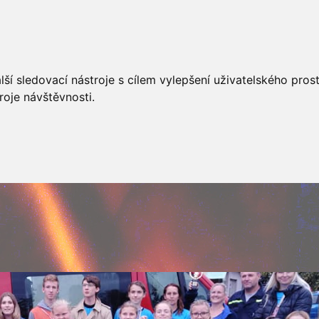
AKCÍ
JSDHO
FOTOALBUM
VIDEA
PREVENCE
O
ší sledovací nástroje s cílem vylepšení uživatelského pro
roje návštěvnosti.