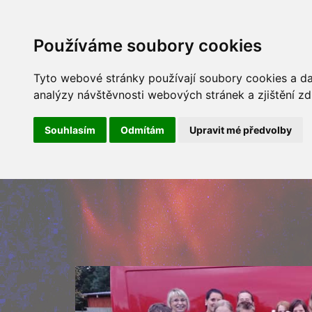
ÚVOD
NOVINKY
ARCHÍV 
Používáme soubory cookies
Tyto webové stránky používají soubory cookies a dal
analýzy návštěvnosti webových stránek a zjištění zd
Souhlasím
Odmítám
Upravit mé předvolby