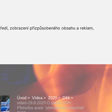
 SBORU
FACEBOOK
středí, zobrazení přizpůsobeného obsahu a reklam,
Úvod
Videa
2020
Děti
video-29.8.2020 O pohár SDH
Přehořov aneb "přehořovský kopeček"