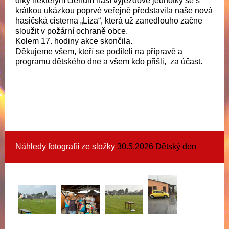
díky některým členům naší výjezdové jednotky se s
krátkou ukázkou poprvé veřejně představila naše nová
hasičská cisterna „Líza“, která už zanedlouho začne
sloužit v požární ochraně obce.
Kolem 17. hodiny akce skončila.
Děkujeme všem, kteří se podíleli na přípravě a
programu dětského dne a všem kdo přišli, za účast.
Náhledy fotografií ze složky
30.5.2026 Dětský den