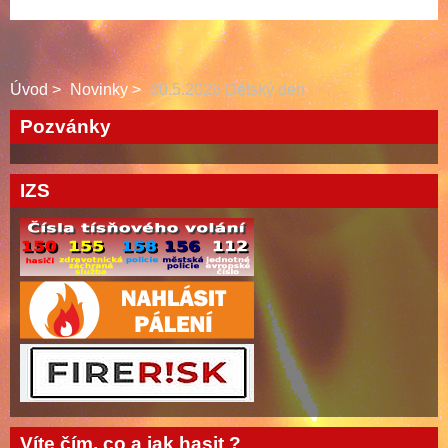
Úvod
Novinky
30.5.2026 Dětský den
Pozvánky
IZS
Víte čím, co a jak hasit ?