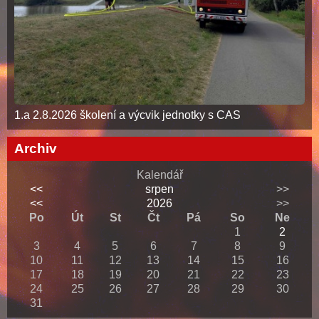
1.a 2.8.2026 školení a výcvik jednotky s CAS
Archiv
Kalendář
<<
srpen
>>
<<
2026
>>
Po
Út
St
Čt
Pá
So
Ne
1
2
3
4
5
6
7
8
9
10
11
12
13
14
15
16
17
18
19
20
21
22
23
24
25
26
27
28
29
30
31