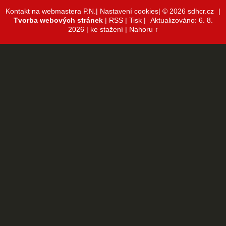
Kontakt na webmastera P.N.|
Nastavení cookies|
© 2026 sdhcr.cz
|
Tvorba webových stránek
|
RSS
|
Tisk
|
Aktualizováno: 6. 8.
2026
| ke stažení
|
Nahoru ↑