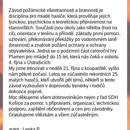
Závod požárnické všestrannosti a brannosti je
disciplína pro mladé hasiče, která prověřuje jejich
fyzickou, psychickou a teoretickou připravenost na
stanovištích. Součástí jsou úkoly jako střelba (hod na
cíl), orientace v terénu a přírodě, základy první pomoci,
uzlování, překonávání překážky po vodorovném laně
(brannost) a znalosti požární ochrany a ochrany
obyvatelstva. Jedná se o podzimní část celoroční hry
Plamen pro mládež do 15 let, která nás čeká v sobotu
4. října v Ústrašicích.
My jsme trénovali v neděli 21. října u koupaliště, vyšlo
nám pěkné počasí. Letos se zúčastnilo rekordních 25
malých hasičů, kteří utvořili pět týmů, někteří si tento
závod vyzkoušeli v doprovodu trenérky i rodičů
dokonce poprvé.
Moc děkujeme všem dobrovolníkům nejen z řad SDH
Košice za pomoc s přípravami, organizací, technickou
podporu, zajištění občerstvení a cen pro závodníky.
Gratulujeme vítězkám a všem zúčastněným.
autor : Lenka P.