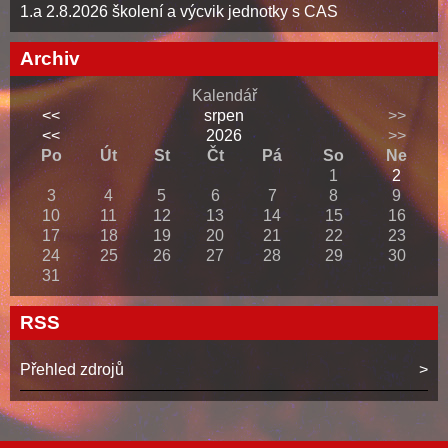
1.a 2.8.2026 školení a výcvik jednotky s CAS
Archiv
Kalendář
<<
srpen
>>
<<
2026
>>
Po
Út
St
Čt
Pá
So
Ne
1
2
3
4
5
6
7
8
9
10
11
12
13
14
15
16
17
18
19
20
21
22
23
24
25
26
27
28
29
30
31
RSS
Přehled zdrojů