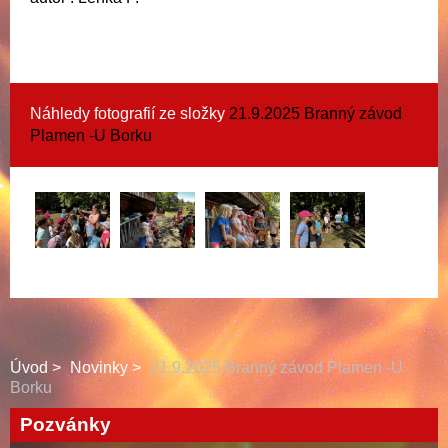
Náhledy fotografií ze složky
21.9.2025 Branný závod
Plamen -U Borku
Úvod
Novinky
21.9.2025 Branný závod Plamen -U
Borku
Pozvánky