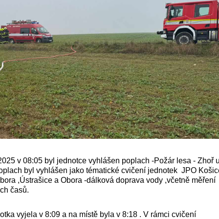
2025 v 08:05 byl jednotce vyhlášen poplach -Požár lesa - Zhoř 
oplach byl vyhlášen jako tématické cvičení jednotek JPO Koši
ábora ,Ústrašice a Obora -dálková doprava vody ,včetně měření
ch časů.
tka vyjela v 8:09 a na místě byla v 8:18 . V rámci cvičení