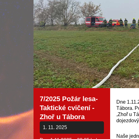
7/2025 Požár lesa-
Dne 1.11.
Taktické cvičení -
Tábora. P
,Zhoř u T
Zhoř u Tábora
dojezdový
1. 11. 2025
Naše jedno