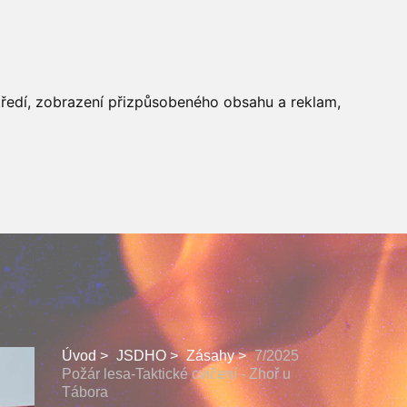
 SBORU
FACEBOOK
středí, zobrazení přizpůsobeného obsahu a reklam,
Úvod
JSDHO
Zásahy
7/2025
Požár lesa-Taktické cvičení - Zhoř u
Tábora