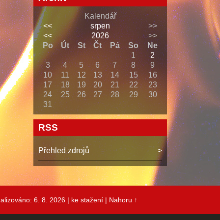
Kalendář
<<
srpen
>>
<<
2026
>>
Po
Út
St
Čt
Pá
So
Ne
1
2
3
4
5
6
7
8
9
10
11
12
13
14
15
16
17
18
19
20
21
22
23
24
25
26
27
28
29
30
31
RSS
Přehled zdrojů
alizováno: 6. 8. 2026
| ke stažení
|
Nahoru ↑