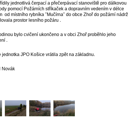
řídily jednotlivá čerpací a přečerpávací stanoviště pro dálkovou
ody pomocí Požárních stříkaček a dopravním vedením v délce
m od místního rybníka "Mučírna" do obce Zhoř do požární nádr
lovala prostor lesního požáru .
odinou bylo cvičení ukončeno a v obci Zhoř proběhlo jeho
ní .
 jednotka JPO Košice vrátila zpět na základnu.
el Novák