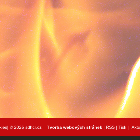
kies|
© 2026 sdhcr.cz
|
Tvorba webových stránek
|
RSS
|
Tisk
|
Aktu