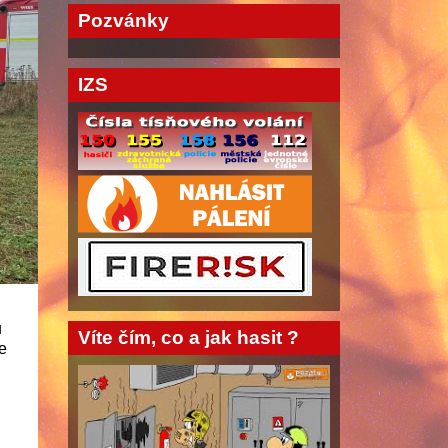
Pozvánky
IZS
u
Víte čím, co a jak hasit ?
ce