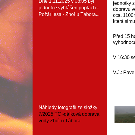
Dne 1.11.2025 v 08:05 byl
jednotky z
jednotce vyhlášen poplach -
dopravu v
Požár lesa - Zhoř u Tábora...
cca. 1100
která simu
Před 15 h
vyhodnoce
V 16:30 se
V.J.: Pav
Náhledy fotografií ze složky
7/2025 TC -dálková doprava
vody Zhoř u Tábora