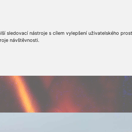
AKCÍ
JSDHO
FOTOALBUM
VIDEA
PREVENCE
O
ší sledovací nástroje s cílem vylepšení uživatelského pro
roje návštěvnosti.