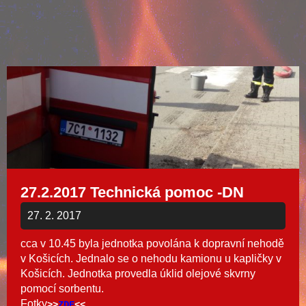
27.2.2017 Technická pomoc -DN
27. 2. 2017
cca v 10.45 byla jednotka povolána k dopravní nehodě
v Košicích. Jednalo se o nehodu kamionu u kapličky v
Košicích. Jednotka provedla úklid olejové skvrny
pomocí sorbentu.
Fotky
>>
ZDE
<<