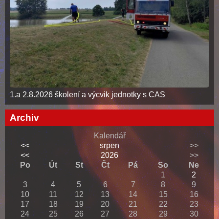
1.a 2.8.2026 školení a výcvik jednotky s CAS
Archiv
Kalendář
<<
srpen
>>
<<
2026
>>
Po
Út
St
Čt
Pá
So
Ne
1
2
3
4
5
6
7
8
9
10
11
12
13
14
15
16
17
18
19
20
21
22
23
24
25
26
27
28
29
30