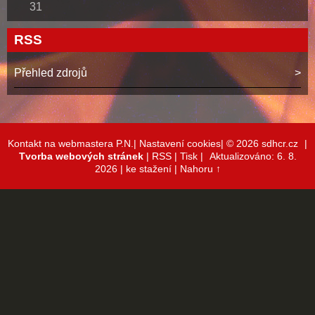
31
RSS
Přehled zdrojů
Kontakt na webmastera P.N.|
Nastavení cookies|
© 2026 sdhcr.cz
|
Tvorba webových stránek
|
RSS
|
Tisk
|
Aktualizováno: 6. 8.
2026
| ke stažení
|
Nahoru ↑