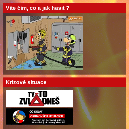
Víte čím, co a jak hasit ?
Krizové situace