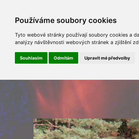
ÚVOD
NOVINKY
ARCHÍV 
Používáme soubory cookies
Tyto webové stránky používají soubory cookies a dal
analýzy návštěvnosti webových stránek a zjištění zd
Souhlasím
Odmítám
Upravit mé předvolby