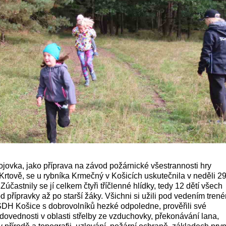
ojovka, jako příprava na závod požárnické všestrannosti hry
rtově, se u rybníka Krmečný v Košicích uskutečnila v neděli 29
 Zúčastnily se jí celkem čtyři tříčlenné hlídky, tedy 12 dětí všech
od přípravky až po starší žáky. Všichni si užili pod vedením trené
DH Košice s dobrovolníků hezké odpoledne, prověřili své
 dovednosti v oblasti střelby ze vzduchovky, překonávání lana,