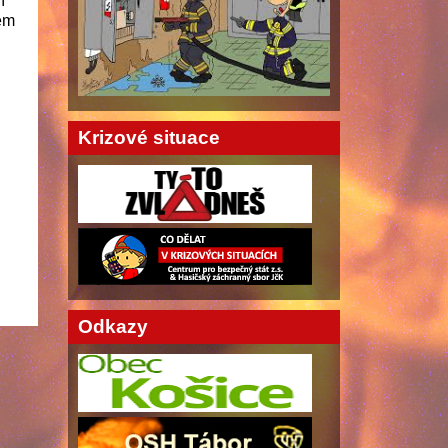
í
rem
Krizové situace
Odkazy