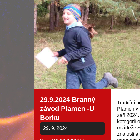
29.9.2024 Branný
Tradiční b
závod Plamen -U
Plamen v K
září 2024.
Borku
kategorií 
mládeže S
29. 9. 2024
znalosti a