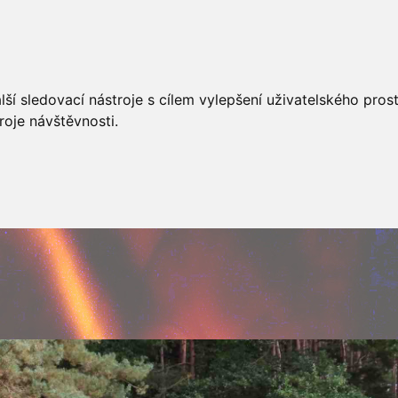
AKCÍ
JSDHO
FOTOALBUM
VIDEA
PREVENCE
O
ší sledovací nástroje s cílem vylepšení uživatelského pro
roje návštěvnosti.