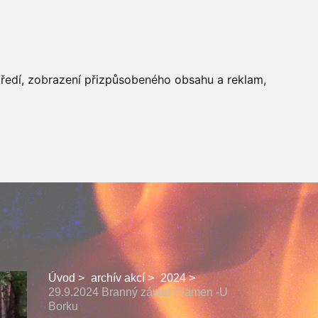
 SBORU
FACEBOOK
středí, zobrazení přizpůsobeného obsahu a reklam,
Úvod
archív akcí
2024
29.9.2024 Branný závod Plamen -U
Borku