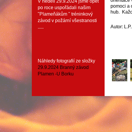
orientace 
V neděli 29.9.2024 jsme opět
pomoci a 
po roce uspořádali našim
hub. Každ
"Plameňákům " tréninkový
závod v požární všestranosti
Autor: L.P.
.....
Náhledy fotografií ze složky
29.9.2024 Branný závod
Plamen -U Borku