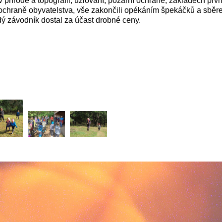
v přírodě a topografii, uzlování, požární ochraně, základech prvn
ochraně obyvatelstva, vše zakončili opékáním špekáčků a sbě
ý závodník dostal za účast drobné ceny.