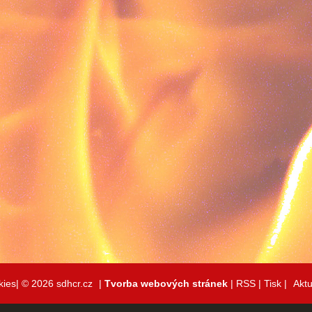
kies|
© 2026 sdhcr.cz
|
Tvorba webových stránek
|
RSS
|
Tisk
|
Aktu