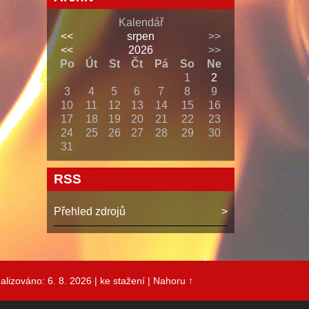
Kalendář
<<
srpen
>>
<<
2026
>>
Po
Út
St
Čt
Pá
So
Ne
1
2
3
4
5
6
7
8
9
10
11
12
13
14
15
16
17
18
19
20
21
22
23
24
25
26
27
28
29
30
31
RSS
Přehled zdrojů
alizováno: 6. 8. 2026
| ke stažení
|
Nahoru ↑