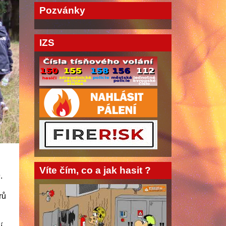
Pozvánky
IZS
Víte čím, co a jak hasit ?
.
rů