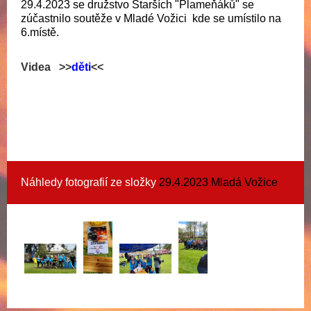
29.4.2023 se družstvo Starších "Plameňáků" se
zúčastnilo soutěže v Mladé Vožici kde se umístilo na
6.místě.
Videa
>>
děti
<<
Náhledy fotografií ze složky
29.4.2023 Mladá Vožice