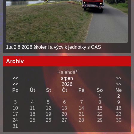
1.a 2.8.2026 školení a výcvik jednotky s CAS
Archiv
Kalendář
<<
srpen
>>
<<
2026
>>
Po
Út
St
Čt
Pá
So
Ne
1
2
3
4
5
6
7
8
9
10
11
12
13
14
15
16
17
18
19
20
21
22
23
24
25
26
27
28
29
30
31