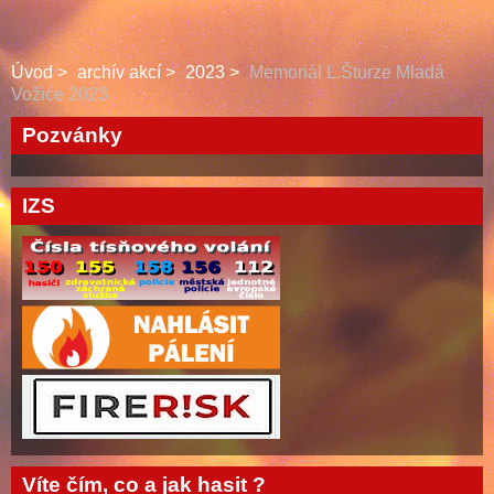
Úvod
archív akcí
2023
Memoriál L.Šturze Mladá
Vožice 2023
Pozvánky
IZS
Víte čím, co a jak hasit ?