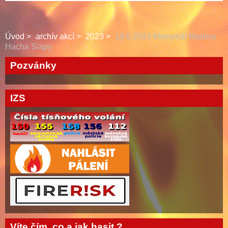
Úvod
archív akcí
2023
10.6.2023 Memoriál Martina
Hacha Slapy
Pozvánky
IZS
Víte čím, co a jak hasit ?