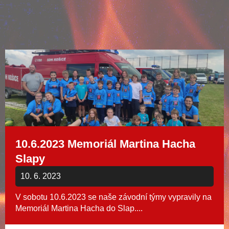
10.6.2023 Memoriál Martina Hacha
Slapy
10. 6. 2023
V sobotu 10.6.2023 se naše závodní týmy vypravily na
Memoriál Martina Hacha do Slap....