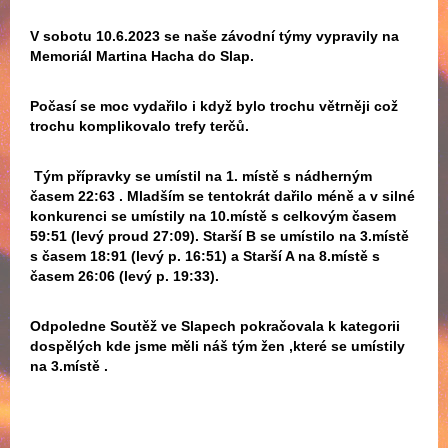
V sobotu 10.6.2023 se naše závodní týmy vypravily na
Memoriál Martina Hacha do Slap.
Počasí se moc vydařilo i když bylo trochu větrněji což
trochu komplikovalo trefy terčů.
Tým přípravky se umístil na 1. místě s nádherným
časem 22:63 . Mladším se tentokrát dařilo méně a v silné
konkurenci se umístily na 10.místě s celkovým časem
59:51 (levý proud 27:09). Starší B se umístilo na 3.místě
s časem 18:91 (levý p. 16:51) a Starší A na 8.místě s
časem 26:06 (levý p. 19:33).
Odpoledne Soutěž ve Slapech pokračovala k kategorii
dospělých kde jsme měli náš tým žen ,které se umístily
na 3.místě .