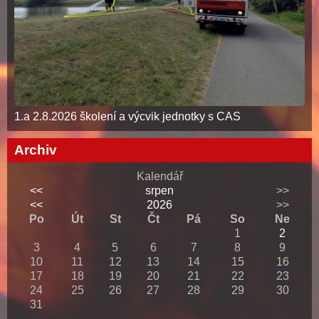
1.a 2.8.2026 školení a výcvik jednotky s CAS
Archiv
Kalendář
<<
srpen
>>
<<
2026
>>
Po
Út
St
Čt
Pá
So
Ne
1
2
3
4
5
6
7
8
9
10
11
12
13
14
15
16
17
18
19
20
21
22
23
24
25
26
27
28
29
30
31