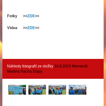
F
otky >>
ZDE
<<
Videa >>
ZDE
<<
Náhledy fotografií ze složky
10.6.2023 Memoriál
Martina Hacha Slapy