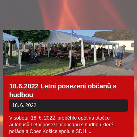
18.6.2022 Letní posezení občanů s
hudbou
18. 6. 2022
V sobotu 18. 6. 2022 proběhlo opět na otočce
autobusů Letní posezení občanů s hudbou které
pořádala Obec Košice spolu s SDH....