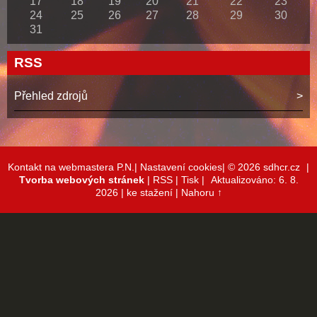
17
18
19
20
21
22
23
24
25
26
27
28
29
30
31
RSS
Přehled zdrojů
Kontakt na webmastera P.N.|
Nastavení cookies|
© 2026 sdhcr.cz
|
Tvorba webových stránek
|
RSS
|
Tisk
|
Aktualizováno: 6. 8.
2026
| ke stažení
|
Nahoru ↑