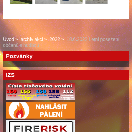
Úvod
archív akcí
2022
18.6.2022 Letní posezení
občanů s hudbou
Pozvánky
IZS