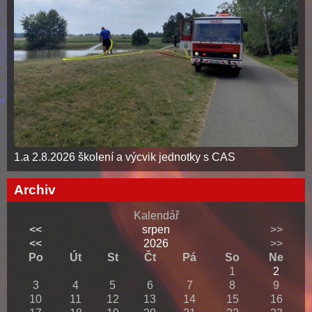
1.a 2.8.2026 školení a výcvik jednotky s CAS
Archiv
Kalendář
<<
srpen
>>
<<
2026
>>
Po
Út
St
Čt
Pá
So
Ne
1
2
3
4
5
6
7
8
9
10
11
12
13
14
15
16