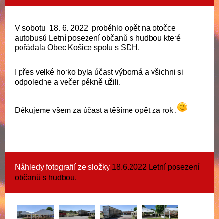
V sobotu 18. 6. 2022 proběhlo opět na otočce
autobusů Letní posezení občanů s hudbou které
pořádala Obec Košice spolu s SDH.
I přes velké horko byla účast výborná a všichni si
odpoledne a večer pěkně užili.
Děkujeme všem za účast a těšíme opět za rok .
Náhledy fotografií ze složky
18.6.2022 Letní posezení
občanů s hudbou.