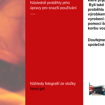
které při
Následně proběhly jeho
Byli také
úpravy pro snazší používání
proběhla 
......
výrobkem 
vyrobení 
pomocí šr
korbu voz
Doufejme
společně 
Náhledy fotografií ze složky
Nový gril