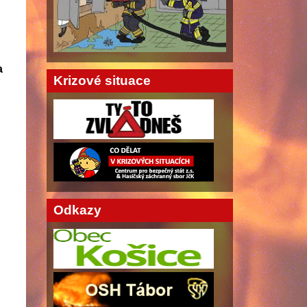
a
Krizové situace
Odkazy