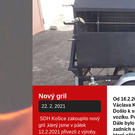
Nový gril
Od 16.2.2
Václava 
22. 2. 2021
Došlo k s
vozíku. P
SDH Košice zakoupilo nový
Dále bylo
gril ,který jsme v pátek
zadních s
12.2.2021 přivezli z výroby.