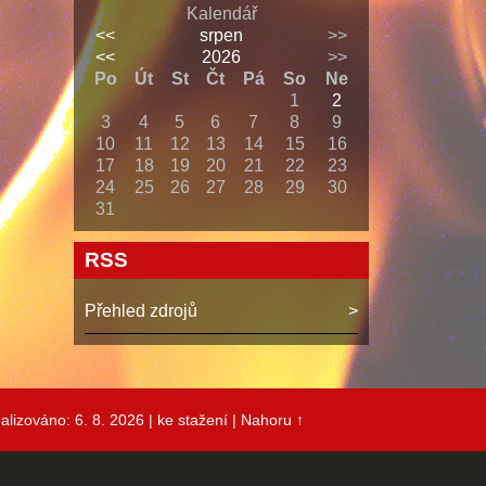
Kalendář
<<
srpen
>>
<<
2026
>>
Po
Út
St
Čt
Pá
So
Ne
1
2
3
4
5
6
7
8
9
10
11
12
13
14
15
16
17
18
19
20
21
22
23
24
25
26
27
28
29
30
31
RSS
Přehled zdrojů
alizováno: 6. 8. 2026
| ke stažení
|
Nahoru ↑