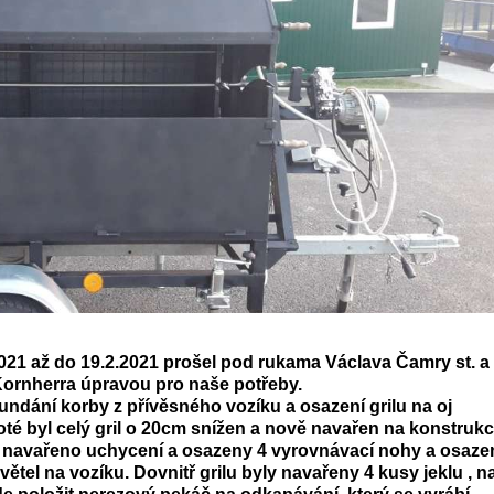
021 až do 19.2.2021 prošel pod rukama Václava Čamry st. a
Kornherra úpravou pro naše potřeby.
undání korby z přívěsného vozíku a osazení grilu na oj
oté byl celý gril o 20cm snížen a nově navařen na konstrukc
 navařeno uchycení a osazeny 4 vyrovnávací nohy a osaze
větel na vozíku. Dovnitř grilu byly navařeny 4 kusy jeklu , n