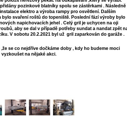
jde položit nerezový pekáč na odkapávání ,který se vyrábí.
 přidány pozinkové blatníky spolu se zástěrkami . Následně
instalace elektro a výroba rampy pro osvětlení. Dalším
bylo svaření roštů do topeniště. Poslední fází výroby bylo
nových napichovacích jehel . Celý gril je uchycen na oji
oubů, aby se dal v případě potřeby sundat a nandat zpět n
íku. V sobotu 20.2.2021 byl už gril zaparkován do garáže .
 ,že se co nejdříve dočkáme doby , kdy ho budeme moci
vyzkoušet na nějaké akci.