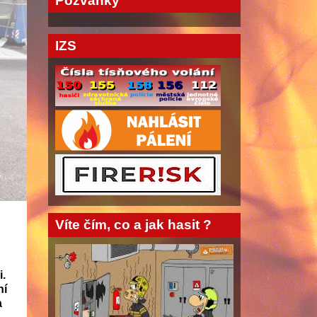
Pozvánky
IZS
Víte čím, co a jak hasit ?
i.
ní
a