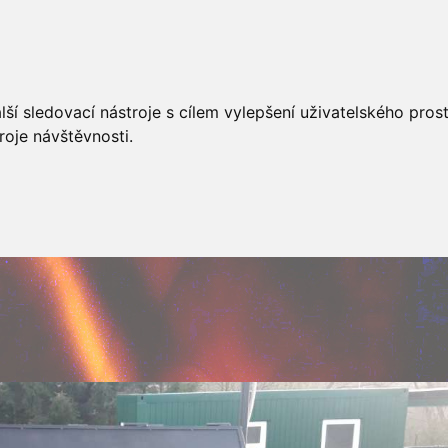
AKCÍ
JSDHO
FOTOALBUM
VIDEA
PREVENCE
O
ší sledovací nástroje s cílem vylepšení uživatelského pro
roje návštěvnosti.