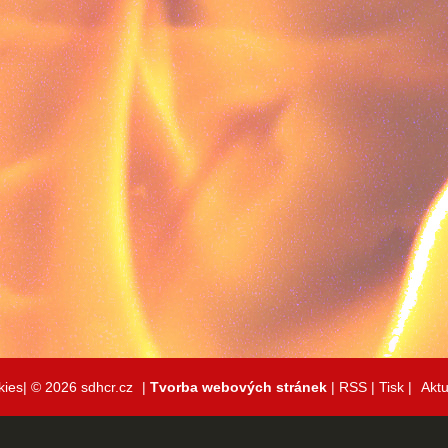
kies|
© 2026 sdhcr.cz
|
Tvorba webových stránek
|
RSS
|
Tisk
|
Aktu