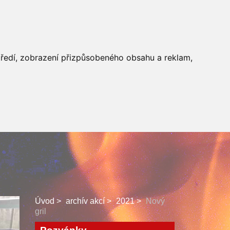
 SBORU
FACEBOOK
středí, zobrazení přizpůsobeného obsahu a reklam,
Úvod
archív akcí
2021
Nový
gril