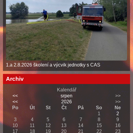
1.a 2.8.2026 školení a výcvik jednotky s CAS
Archiv
Kalendář
<<
srpen
>>
<<
2026
>>
Po
Út
St
Čt
Pá
So
Ne
1
2
3
4
5
6
7
8
9
10
11
12
13
14
15
16
17
18
19
20
21
22
23