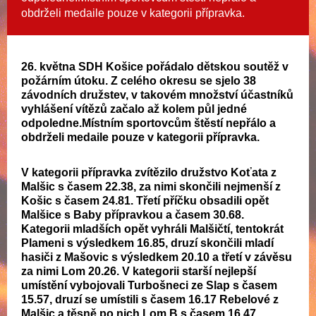
obdrželi medaile pouze v kategorii přípravka.
26. května SDH Košice pořádalo dětskou soutěž v
požárním útoku. Z celého okresu se sjelo 38
závodních družstev, v takovém množství účastníků
vyhlášení vítězů začalo až kolem půl jedné
odpoledne.Místním sportovcům štěstí nepřálo a
obdrželi medaile pouze v kategorii přípravka.
V kategorii přípravka zvítězilo družstvo Koťata z
Malšic s časem 22.38, za nimi skončili nejmenší z
Košic s časem 24.81. Třetí příčku obsadili opět
Malšice s Baby přípravkou a časem 30.68.
Kategorii mladších opět vyhráli Malšičtí, tentokrát
Plameni s výsledkem 16.85, druzí skončili mladí
hasiči z Mašovic s výsledkem 20.10 a třetí v závěsu
za nimi Lom 20.26. V kategorii starší nejlepší
umístění vybojovali Turbošneci ze Slap s časem
15.57, druzí se umístili s časem 16.17 Rebelové z
Malšic a těsně po nich Lom B s časem 16.47.