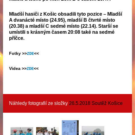
Mladší hasiči z Košic obsadili tyto pozice – Mladší
A dvanácté místo (24.95), mladší B čtvrté místo
(20.38) a mladší C sedmé místo (22.14). Starší se
umístili s krásným časem 20:08 také na sedmé
příčce.
Fotky
>>
ZDE
<<
Videa
>>
ZDE
<<
Náhledy fotografií ze složky
26.5.2018 Soutěž Košice