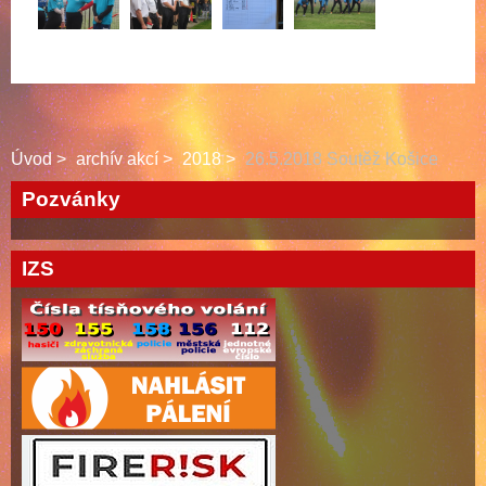
Úvod
archív akcí
2018
26.5.2018 Soutěž Košice
Pozvánky
IZS