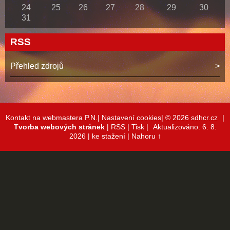
24
25
26
27
28
29
30
31
RSS
Přehled zdrojů
Kontakt na webmastera P.N.|
Nastavení cookies|
© 2026 sdhcr.cz
|
Tvorba webových stránek
|
RSS
|
Tisk
|
Aktualizováno: 6. 8.
2026
| ke stažení
|
Nahoru ↑