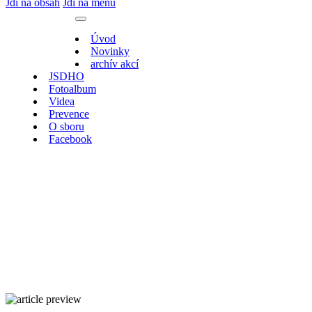
Jdi na obsah
Jdi na menu
Úvod
Novinky
archív akcí
JSDHO
Fotoalbum
Videa
Prevence
O sboru
Facebook