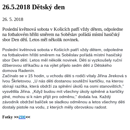
26.5.2018 Dětský den
26. 5. 2018
Poslední květnová sobota v Košicích patří vždy dětem, odpoledne
na fotbalovém hřišti směrem na Soběslav pořádá místní hasičský
sbor Den dětí. Letos měl několik novinek.
Poslední květnová sobota v Košicích patří vždy dětem, odpoledne
na fotbalovém hřišti směrem na Soběslav pořádá místní hasičský
sbor Den dětí. Letos měl několik novinek. Děti si vyzkoušely ruční
džberovou stříkačku a na výlet přijelo sedm dětí z Dětského
domova Radenín.
Začínalo se v 15 hodin, u vchodu děti s rodiči vítaly Jiřina Jireková s
Ivou Škrletovou. „U nás děti dostanou soutěžní kartičku, na kterou
sbírají razítka, která obdrží za splnění úkolů na osmi stanovištích,“
vysvětlila Jiřina. „Když budou mít všechny úkoly splněné a kartičky
plné, mohou si k nám přijít pro odměnu,“ dodala Iva. Každý
závodník obdržel balíček se sladkou odměnou a letos všechny děti
dostaly pistole na vodu, z kterých měly obrovskou radost.
Fotky
>>
ZD
E
<<