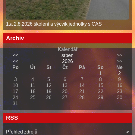
1.a 2.8.2026 školení a výcvik jednotky s CAS
Archiv
Kalendář
<<
srpen
>>
<<
2026
>>
Po
Út
St
Čt
Pá
So
Ne
1
2
3
4
5
6
7
8
9
10
11
12
13
14
15
16
17
18
19
20
21
22
23
24
25
26
27
28
29
30
31
RSS
Přehled zdrojů