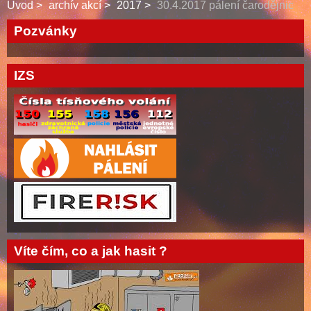
Úvod
archív akcí
2017
30.4.2017 pálení čarodějnic
Pozvánky
IZS
Víte čím, co a jak hasit ?