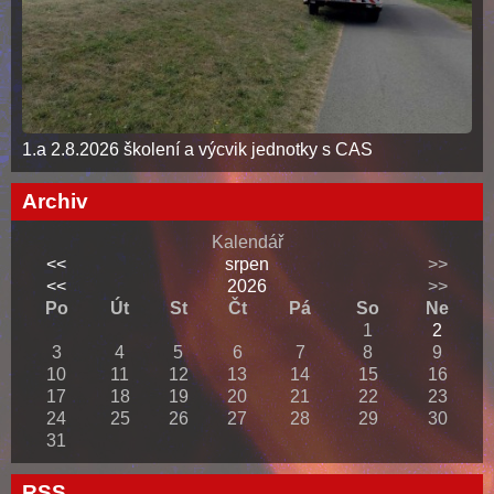
1.a 2.8.2026 školení a výcvik jednotky s CAS
Archiv
Kalendář
<<
srpen
>>
<<
2026
>>
Po
Út
St
Čt
Pá
So
Ne
1
2
3
4
5
6
7
8
9
10
11
12
13
14
15
16
17
18
19
20
21
22
23
24
25
26
27
28
29
30
31
RSS