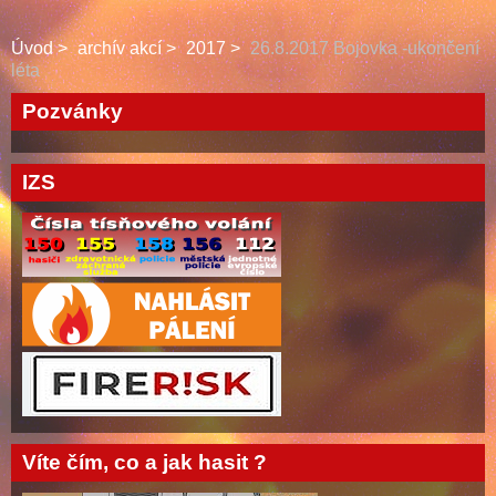
Úvod
archív akcí
2017
26.8.2017 Bojovka -ukončení
léta
Pozvánky
IZS
Víte čím, co a jak hasit ?