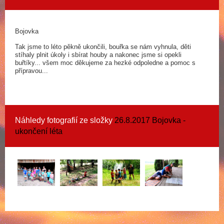
Bojovka
Tak jsme to léto pěkně ukončili, bouřka se nám vyhnula, děti
stíhaly plnit úkoly i sbírat houby a nakonec jsme si opekli
buřtíky... všem moc děkujeme za hezké odpoledne a pomoc s
přípravou...
Náhledy fotografií ze složky
26.8.2017 Bojovka -
ukončení léta